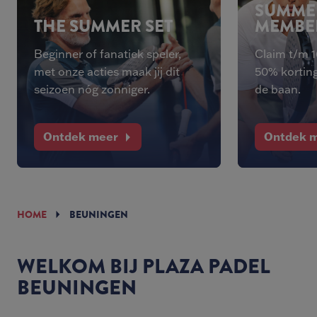
SUMME
THE SUMMER SET
MEMBE
Beginner of fanatiek speler,
Claim t/m 
met onze acties maak jij dit
50% korting
seizoen nóg zonniger.
de baan.
Ontdek meer
Ontdek 
HOME
BEUNINGEN
WELKOM BIJ PLAZA PADEL
BEUNINGEN