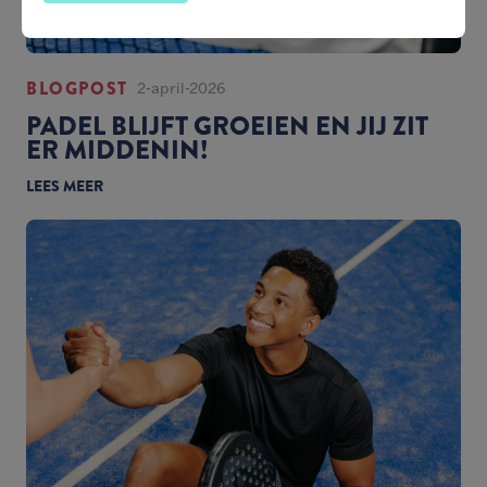
BLOGPOST
2-april-2026
PADEL BLIJFT GROEIEN EN JIJ ZIT
ER MIDDENIN!
LEES MEER