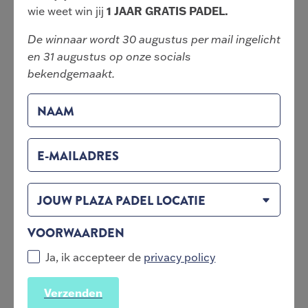
wie weet win jij
1 JAAR GRATIS PADEL.
De winnaar wordt 30 augustus per mail ingelicht
en 31 augustus op onze socials
BLOGPOST
31-juli-2026
bekendgemaakt.
WAAROM JIJ ÁLTIJD JE OPEN
MATCH SCORES IN PLAYTOMIC
NAAM
MOET INVULLEN
LEES MEER
E-MAILADRES
JOUW PLAZA PADEL LOCATIE
VOORWAARDEN
Ja, ik accepteer de
privacy policy