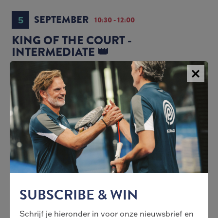
SEPTEMBER
5
10:30 - 12:00
KING OF THE COURT -
INTERMEDIATE 👑
Bekijk details op Playtomic
UPDATES
SUBSCRIBE & WIN
Schrijf je hieronder in voor onze nieuwsbrief en