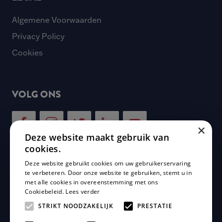
Algemene Voorwaarden
Privacy Policy
Cookies
VOLG ONS
×
Deze website maakt gebruik van
cookies.
Deze website gebruikt cookies om uw gebruikerservaring
NIEUWSBRIEF
te verbeteren. Door onze website te gebruiken, stemt u in
met alle cookies in overeenstemming met ons
Cookiebeleid.
Lees verder
Schrijf je in voor onze nieuwsbrief en mis geen enkele
update van Plaza Padel!
STRIKT NOODZAKELIJK
PRESTATIE