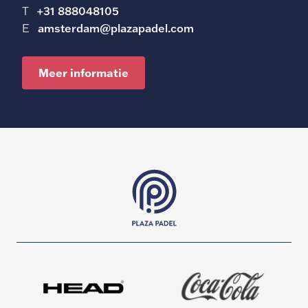
T
+31 888048105
E
amsterdam@plazapadel.com
Meer informatie