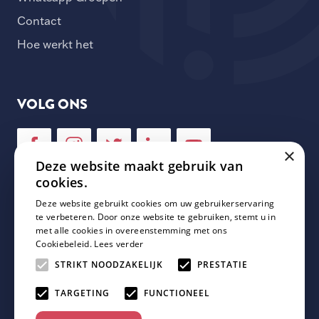
Contact
Hoe werkt het
VOLG ONS
×
Deze website maakt gebruik van
cookies.
Deze website gebruikt cookies om uw gebruikerservaring
NIEUWSBRIEF
te verbeteren. Door onze website te gebruiken, stemt u in
met alle cookies in overeenstemming met ons
Cookiebeleid.
Lees verder
Schrijf je in voor onze nieuwsbrief en mis geen enkele
update van Plaza Padel!
STRIKT NOODZAKELIJK
PRESTATIE
TARGETING
FUNCTIONEEL