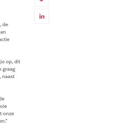
, de
kan
actie
o op, dit
k graag
, naast
de
ooie
t onze
en.”