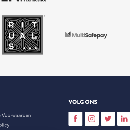
VOLG ONS
 Voorwaarden
olicy