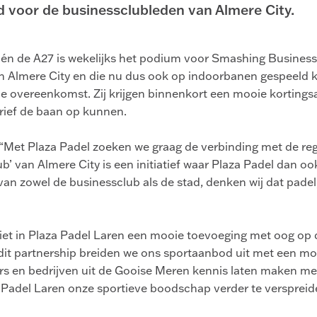
 voor de businessclubleden van Almere City.
 én de A27 is wekelijks het podium voor Smashing Business
n Almere City en die nu dus ook op indoorbanen gespeeld 
e overeenkomst. Zij krijgen binnenkort een mooie kortings
rief de baan op kunnen.
“Met Plaza Padel zoeken we graag de verbinding met de regi
lub’ van Almere City is een initiatief waar Plaza Padel dan oo
 van zowel de businessclub als de stad, denken wij dat padel
iet in Plaza Padel Laren een mooie toevoeging met oog op 
t dit partnership breiden we ons sportaanbod uit met een m
s en bedrijven uit de Gooise Meren kennis laten maken me
Padel Laren onze sportieve boodschap verder te verspreid