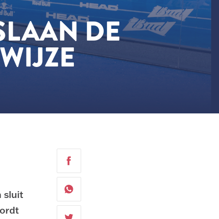
 SLAAN DE
WIJZE
sluit
wordt