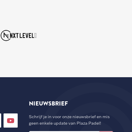
NIEUWSBRIEF
Schrijf je in voor onze nieuwsbrief en mis
geen enkele update van Plaza Padel!