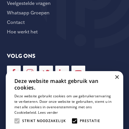
Veelgestelde vragen
Whatsapp Groepen
Contact
Hoe werkt het
VOLG ONS
×
Deze website maakt gebruik van
cookies.
Deze website gebruikt cookies om uw gebruikerservaring
NIEUWSBRIEF
te verbeteren. Door onze website te gebruiken, stemt u in
met alle cookies in overeenstemming met ons
Cookiebeleid.
Lees verder
Schrijf je in voor onze nieuwsbrief en mis geen enkele
update van Plaza Padel!
STRIKT NOODZAKELIJK
PRESTATIE