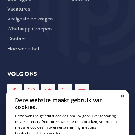
Vacatures
Veelgestelde vragen
Whatsapp Groepen
Contact
Hoe werkt het
VOLG ONS
×
Deze website maakt gebruik van
cookies.
Deze website gebruikt cookies om uw gebruikerservaring
NIEUWSBRIEF
te verbeteren. Door onze website te gebruiken, stemt u in
met alle cookies in overeenstemming met ons
Cookiebeleid.
Lees verder
Schrijf je in voor onze nieuwsbrief en mis geen enkele