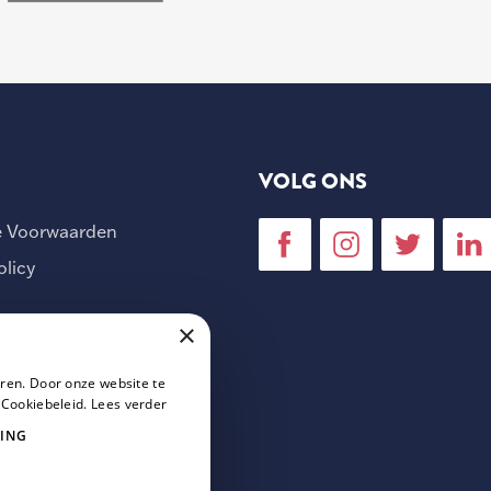
VOLG ONS
 Voorwaarden
olicy
×
ren. Door onze website te
 Cookiebeleid.
Lees verder
ING