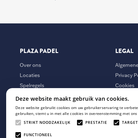
PLAZA PADEL
LEGAL
Over ons
Algemene
Locaties
Privacy P
Spelregels
Cookies
Vacatures
Deze website maakt gebruik van cookies.
Veelgestelde vragen
Deze website gebruikt cookies om uw gebruikerservaring te verbete
gebruiken, stemt u in met alle cookies in overeenstemming met ons
Whatsapp Groepen
STRIKT NOODZAKELIJK
PRESTATIE
TARGET
Contact
FUNCTIONEEL
Hoe werkt het