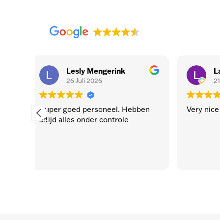
rink
Lars Hoorweg
21 Juli 2026
eel. Hebben
Very nice place to play padel
ntrole