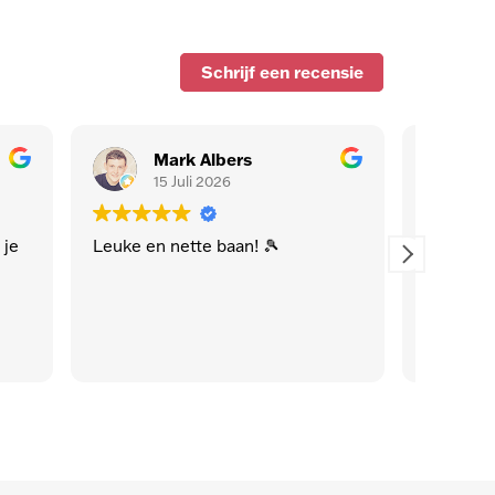
Schrijf een recensie
s
Maurice Menges
12 Juli 2026
! 🎾
Top!