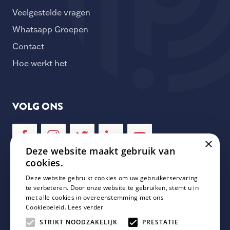
Veelgestelde vragen
Whatsapp Groepen
Contact
Hoe werkt het
VOLG ONS
×
Deze website maakt gebruik van
cookies.
Deze website gebruikt cookies om uw gebruikerservaring
NIEUWSBRIEF
te verbeteren. Door onze website te gebruiken, stemt u in
met alle cookies in overeenstemming met ons
Cookiebeleid.
Lees verder
Schrijf je in voor onze nieuwsbrief en mis geen enkele
update van Plaza Padel!
STRIKT NOODZAKELIJK
PRESTATIE