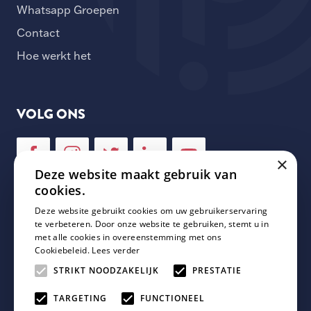
Whatsapp Groepen
Contact
Hoe werkt het
VOLG ONS
×
Deze website maakt gebruik van
cookies.
Deze website gebruikt cookies om uw gebruikerservaring
NIEUWSBRIEF
te verbeteren. Door onze website te gebruiken, stemt u in
met alle cookies in overeenstemming met ons
Cookiebeleid.
Lees verder
Schrijf je in voor onze nieuwsbrief en mis geen enkele
update van Plaza Padel!
STRIKT NOODZAKELIJK
PRESTATIE
TARGETING
FUNCTIONEEL