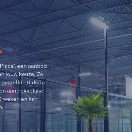
Place', een aanbod
an jouw keuze. Zo
hetzelfde tijdstip
en aantrekkelijke
52 weken en kan
n.