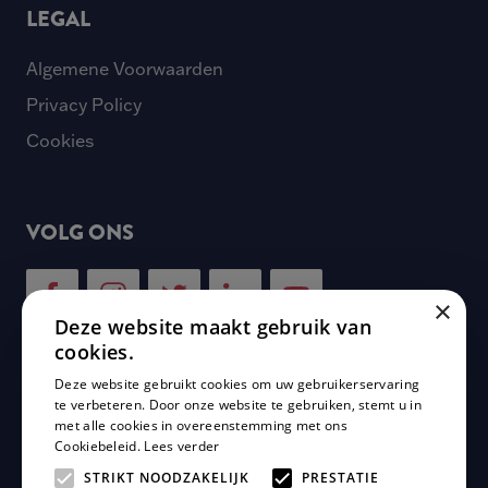
LEGAL
Algemene Voorwaarden
Privacy Policy
Cookies
VOLG ONS
×
Deze website maakt gebruik van
cookies.
Deze website gebruikt cookies om uw gebruikerservaring
NIEUWSBRIEF
te verbeteren. Door onze website te gebruiken, stemt u in
met alle cookies in overeenstemming met ons
Cookiebeleid.
Lees verder
Schrijf je in voor onze nieuwsbrief en mis geen enkele
update van Plaza Padel!
STRIKT NOODZAKELIJK
PRESTATIE