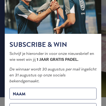
PADEL & INDOOR GOLF
ULTIEME SPORT
COMBINATIE
Combineer padel, ontspanning en business met
indoor golf bij GoGolf! Bij Plaza Padel Amsterdam
SUBSCRIBE & WIN
kun je een potje padel spelen én indoor golfen. Volg
een clinic, boek een golfles of doe mee aan de
Schrijf je hieronder in voor onze nieuwsbrief en
Business League als je al ervaren bent.
wie weet win jij
1 JAAR GRATIS PADEL.
De winnaar wordt 30 augustus per mail ingelicht
GoGolf
en 31 augustus op onze socials
bekendgemaakt.
NAAM