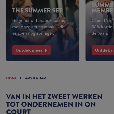
SUMME
THE SUMMER SET
MEMBE
Beginner of fanatiek speler,
Claim t/m 
met onze acties maak jij dit
50% korting
seizoen nóg zonniger.
de baan.
Ontdek meer
Ontdek 
HOME
AMSTERDAM
VAN IN HET ZWEET WERKEN
TOT ONDERNEMEN IN ON
COURT