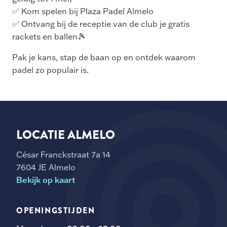
✅ Kom spelen bij Plaza Padel Almelo
✅ Ontvang bij de receptie van de club je gratis
rackets en ballen🎾
Pak je kans, stap de baan op en ontdek waarom
padel zo populair is.
LOCATIE ALMELO
César Franckstraat 7a 14
7604 JE Almelo
Bekijk op kaart
OPENINGSTIJDEN