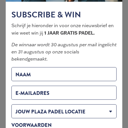
SUBSCRIBE & WIN
Schrijf je hieronder in voor onze nieuwsbrief en
1 JAAR GRATIS PADEL.
wie weet win jij
BLOGPOST
De winnaar wordt 30 augustus per mail ingelicht
4-maart-2026
en 31 augustus op onze socials
WAT DOET PADEL MET JE LICHAAM
bekendgemaakt.
ÉN JE BREIN?
LEES MEER
NAAM
Meer updates
E-MAILADRES
JOUW PLAZA PADEL LOCATIE
BUSINESSCLUB
VOORWAARDEN