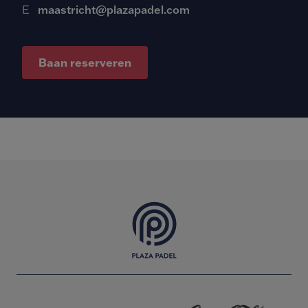
E
maastricht@plazapadel.com
Baan reserveren