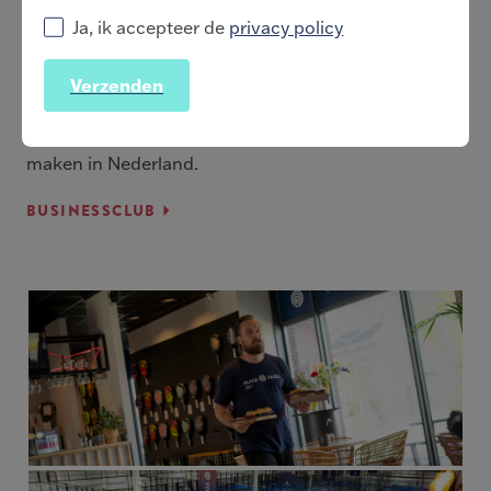
Plaza Padel is dé plek voor liefhebbers van padel.
Ja, ik accepteer de
privacy policy
Padel is een toegankelijke en sociale sport, Plaza
Padel vertaalt dit graag door naar zijn businessclub
en heeft daarom ook de ambitie om samen met haar
partners en businessclubleden, padel groot te
maken in Nederland.
BUSINESSCLUB