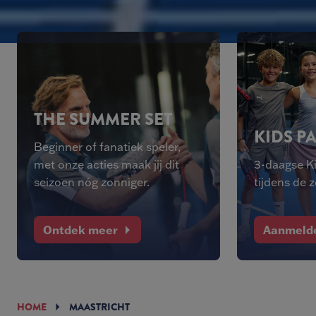
THE SUMMER SET
KIDS P
Beginner of fanatiek speler,
met onze acties maak jij dit
3-daagse K
seizoen nóg zonniger.
tijdens de 
Ontdek meer
Aanmeld
HOME
MAASTRICHT