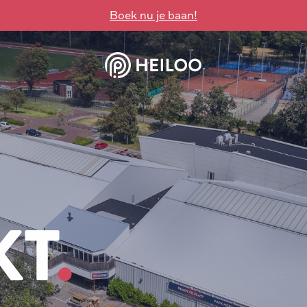
Boek nu je baan!
KT