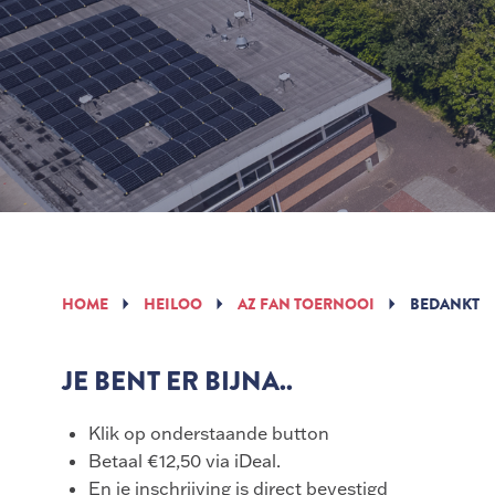
HOME
HEILOO
AZ FAN TOERNOOI
BEDANKT
JE BENT ER BIJNA..
Klik op onderstaande button
Betaal €12,50 via iDeal.
En je inschrijving is direct bevestigd