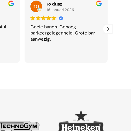
ro dusz
16 Januari 2026
ul
Goeie banen. Genoeg
Dichtbi
parkeergelegenheid. Grote bar
rustig.
aanwezig.