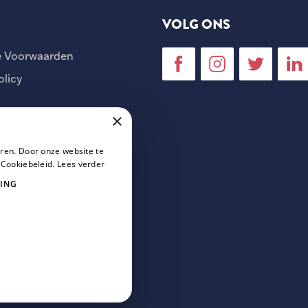
VOLG ONS
 Voorwaarden
olicy
×
ren. Door onze website te
 Cookiebeleid.
Lees verder
ING