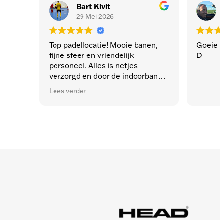
Bart Kivit
29 Mei 2026
Top padellocatie! Mooie banen,
Goeie pa
fijne sfeer en vriendelijk
D
personeel. Alles is netjes
verzorgd en door de indoorbanen
kun je altijd spelen. Zeker een
Lees verder
aanrader voor zowel beginners als
ervaren spelers! 🎾💪