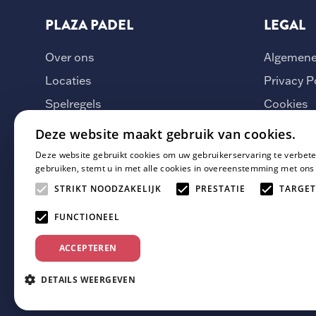
PLAZA PADEL
LEGAL
Over ons
Algemene
Locaties
Privacy P
Spelregels
Cookies
Vacatures
Deze website maakt gebruik van cookies.
Veelgestelde vragen
Deze website gebruikt cookies om uw gebruikerservaring te verbete
gebruiken, stemt u in met alle cookies in overeenstemming met ons
Whatsapp Groepen
STRIKT NOODZAKELIJK
PRESTATIE
TARGET
Contact
FUNCTIONEEL
Hoe werkt het
ACCEPTEREN
DETAILS WEERGEVEN
© 2026 Plaza Padel