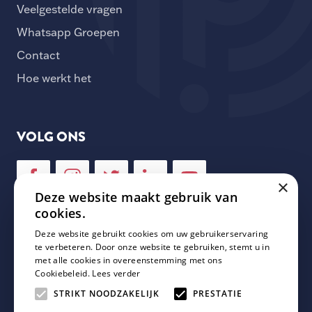
Veelgestelde vragen
Whatsapp Groepen
Contact
Hoe werkt het
VOLG ONS
×
Deze website maakt gebruik van
cookies.
Deze website gebruikt cookies om uw gebruikerservaring
NIEUWSBRIEF
te verbeteren. Door onze website te gebruiken, stemt u in
met alle cookies in overeenstemming met ons
Cookiebeleid.
Lees verder
Schrijf je in voor onze nieuwsbrief en mis geen enkele
update van Plaza Padel!
STRIKT NOODZAKELIJK
PRESTATIE