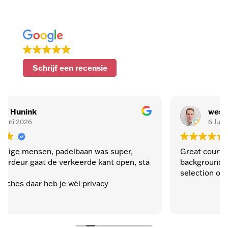
Schrijf een recensie
wessel burger
6 Juni 2026
n was super,
Great courts. High ceilings and black
de kant open, sta
backgrounds. Nice bar area with goo
selection of beers. Quality!
rivacy