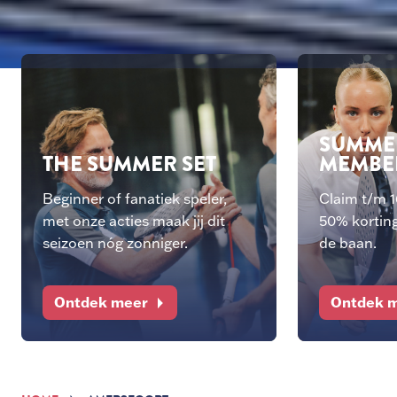
SUMME
THE SUMMER SET
MEMBE
Beginner of fanatiek speler,
Claim t/m 
met onze acties maak jij dit
50% korting
seizoen nóg zonniger.
de baan.
Ontdek meer
Ontdek 